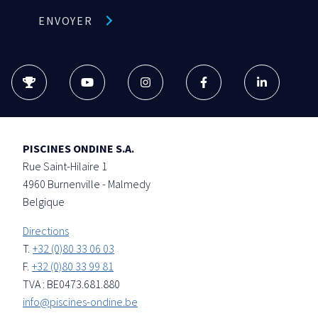
ENVOYER
PISCINES ONDINE S.A.
Rue Saint-Hilaire 1
4960
Burnenville - Malmedy
Belgique
Directions
T.
+32 (0)80 33 06 03
F.
+32 (0)80 33 99 81
TVA : BE0473.681.880
info@piscines-ondine.be