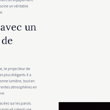
scine un véritable
e.
e avec un
 de
, le projecteur de
es plus élégants. Il a
bonne lumière, tout en
érentes atmosphères en
ère.
acées sur les parois.
bassin et créent une