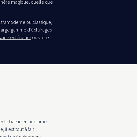
phère magique, quelle que
ultramoderne ou classique,
 large gamme d’éclairages
scine extérieure
ou votre
ser le bassin en nocturne
, il est tout à fait
lement un équipement