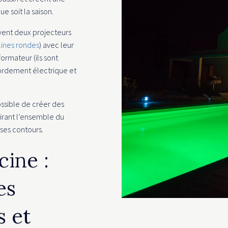
 soit la saison.
vent deux projecteurs
cines rondes
) avec leur
ormateur (ils sont
cordement électrique et
ossible de créer des
airant l’ensemble du
ses contours.
cine :
es
s et