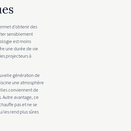
ues
permet d’obtenir des
nter sensiblement
nologie est moins
fre une durée de vie
es projecteurs à
ouvelle génération de
piscine une atmosphère
, elles conviennent de
s. Autre avantage, ce
chauffe pas et ne se
i les rend plus sûres