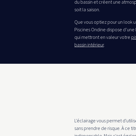
du bassin et créent une atmos
soit la saison.
Que vous optiez pour un look 
Piscines Ondine dispose d’une
qui mettront en valeur votre
pi
bassin intérieur
.
L'éclairage vous permet d'utili
sans prendre de risque. À ce titre
indispensable. Mais c'est éga