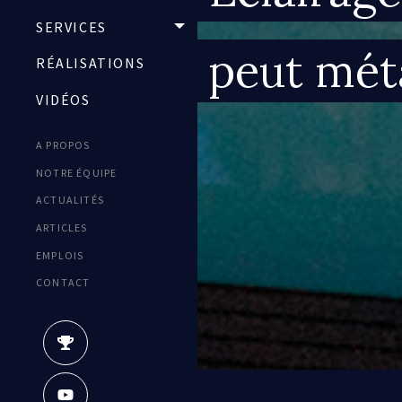
SERVICES
TOGGLE MENU
peut mét
RÉALISATIONS
VIDÉOS
A PROPOS
Secondary
NOTRE ÉQUIPE
Menu
ACTUALITÉS
ARTICLES
EMPLOIS
CONTACT
Social