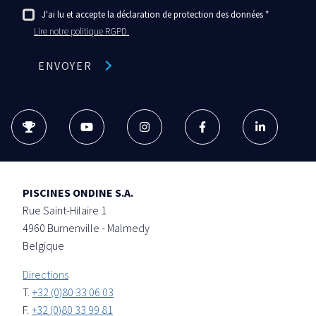
J'ai lu et accepte la déclaration de protection des données
Lire notre politique RGPD.
ENVOYER
PISCINES ONDINE S.A.
Rue Saint-Hilaire 1
4960
Burnenville - Malmedy
Belgique
Directions
T.
+32 (0)80 33 06 03
F.
+32 (0)80 33 99 81