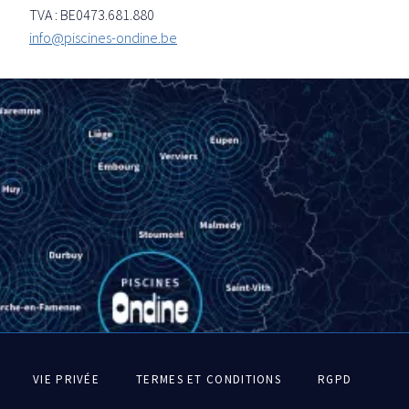
TVA : BE0473.681.880
info@piscines-ondine.be
Pied
VIE PRIVÉE
TERMES ET CONDITIONS
RGPD
de