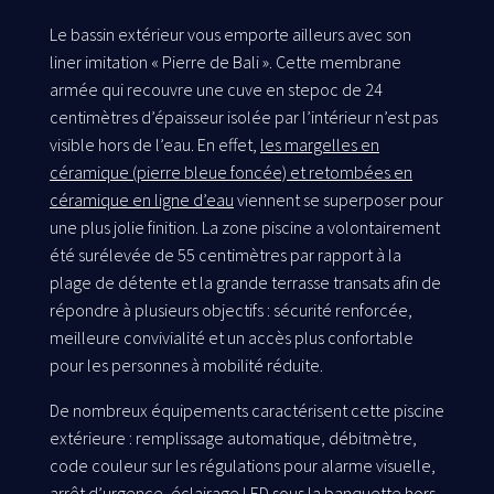
Le bassin extérieur vous emporte ailleurs avec son
liner imitation « Pierre de Bali ». Cette membrane
armée qui recouvre une cuve en stepoc de 24
centimètres d’épaisseur isolée par l’intérieur n’est pas
visible hors de l’eau. En effet,
les margelles en
céramique (pierre bleue foncée) et retombées en
céramique en ligne d’eau
viennent se superposer pour
une plus jolie finition. La zone piscine a volontairement
été surélevée de 55 centimètres par rapport à la
plage de détente et la grande terrasse transats afin de
répondre à plusieurs objectifs : sécurité renforcée,
meilleure convivialité et un accès plus confortable
pour les personnes à mobilité réduite.
De nombreux équipements caractérisent cette piscine
extérieure : remplissage automatique, débitmètre,
code couleur sur les régulations pour alarme visuelle,
arrêt d’urgence, éclairage LED sous la banquette hors