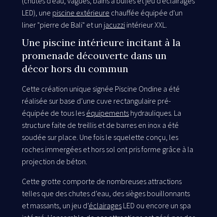
(chutes d'eau, vagues, bains à bulles et jeu d'éclairages
LED), une
piscine extérieure
chauffée équipée d'un
liner "pierre de Bali" et un
jacuzzi
intérieur XXL.
Une piscine intérieure incitant à la
promenade découverte dans un
décor hors du commun
Cette création unique signée Piscine Ondine a été
réalisée sur base d’une cuve rectangulaire pré-
équipée de tous les
équipements
hydrauliques. La
structure faite de treillis et de barres en inox a été
soudée sur place. Une fois le squelette conçu, les
roches immergées et hors sol ont pris forme grâce à la
projection de béton.
Cette grotte comporte de nombreuses attractions
telles que des chutes d’eau, des sièges bouillonnants
et massants, un jeu d’
éclairages
LED ou encore un spa