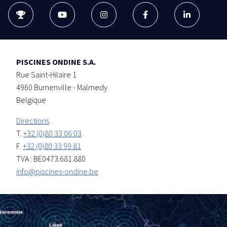
PISCINES ONDINE S.A.
Rue Saint-Hilaire 1
4960
Burnenville - Malmedy
Belgique
Directions
T.
+32 (0)80 33 06 03
F.
+32 (0)80 33 99 81
TVA : BE0473.681.880
info@piscines-ondine.be