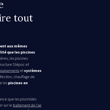
e
ire tout
ent aux mêmes
lité que les piscines
ères, les piscines
structure Stépoc et
 équipements
et
systèmes
fection, chauffage de
ue les
piscines en
ance que les piscinistes
r sur le
traitement de l’air