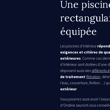
Une piscin
rectangula
équipée
Les piscines d’intérieur
répond
exigences et critères de qua
extérieures
. Comme ces derni
d’intérieur sont dotées d’une 
disposent aussi des
différents
de traitement
(
filtration,
désin
l’eau, couverture, finition…) q
extérieur
.
Vous pourrez aussi avoir l’assur
d’Ondine sauront vous conseille