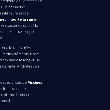
intérieure équipée est l’un
 Piscine Ondine.
e intérieure est de
, peu importe la saison
.
rez passer du salon à la
our une chaise longue
t.
rsque le temps n’est pas
ours plus cléments, il sera
e promenade le long du lac
e de visite au Château de
es spécialistes de
Piscines
ertise technique
re piscine intérieure un
pareil.