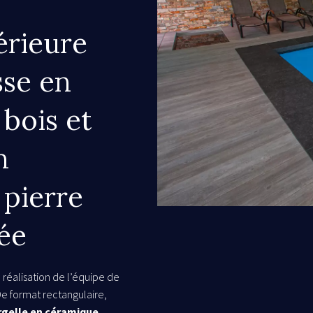
érieure
sse en
bois et
n
pierre
ée
 réalisation de l’équipe de
De format rectangulaire,
gelle en céramique