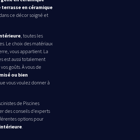
e terrasse en céramique
 dans ce décor soigné et
intérieure
, toutes les
es. Le choix des matériaux
erre, vous appartient. La
es est aussi totalement
 vos goûts. À vous de
rmisé ou bien
 que vous voulez donner à
cinistes de Piscines
er des conseils d’experts
fférentes options pour
intérieure
.