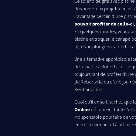
Ce splendide gîte avec piscine 
des nombreux projets confiés à
L’avantage certain d’une piscin
pouvoir profiter de celle-ci
En quelques minutes, vous pour
piscine et troquer le canapé p
après un plongeon rafraîchissan
Une alternative appréciable lo
de la partie à Robertville. Les j
toujours tant de profiter d’un
de Robertville ou d’une journé
Reinhardstein.
Quoi qu’il en soit, sachez que l
Ondine
détiennent toute l’exp
indispensable pour faire de vot
endroit charmant et à nul autre 