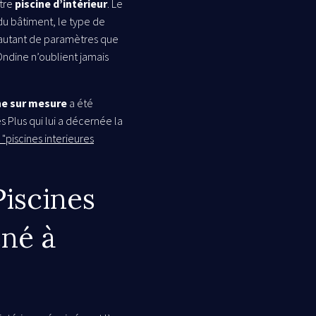
tre
piscine d’intérieur
. Le
 du bâtiment, le type de
 autant de paramètres que
Ondine n’oublient jamais
ne sur mesure
a été
 Plus qui lui a décernée la
"piscines interieures
Piscines
né à