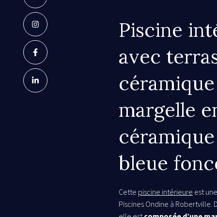
Piscine int
avec terra
céramique 
margelle e
céramique 
bleue fonc
Cette
piscine intérieure
est une
Piscines Ondine à Robertville. 
elle est
composée d’une mar