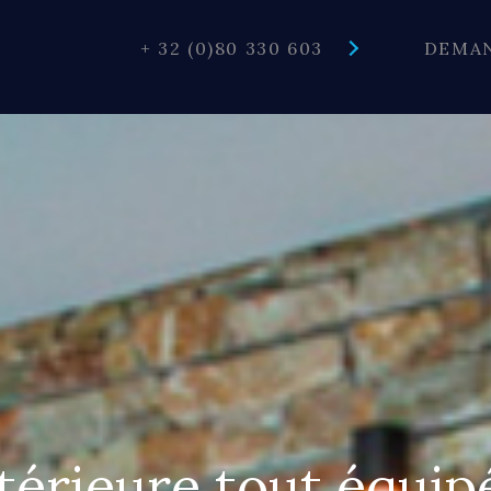
Front
+ 32 (0)80 330 603
DEMAN
Tools
ntérieure tout équip