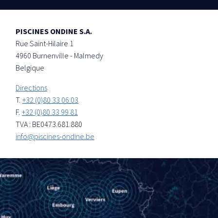
PISCINES ONDINE S.A.
Rue Saint-Hilaire 1
4960
Burnenville - Malmedy
Belgique
Directions
T.
+32 (0)80 33 06 03
F.
+32 (0)80 33 99 81
TVA : BE0473.681.880
info@piscines-ondine.be